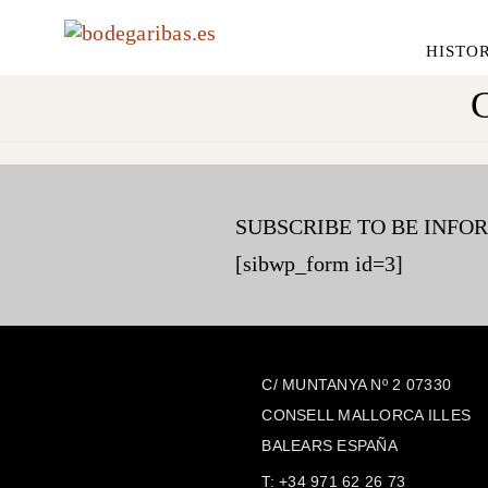
HISTO
C
SUBSCRIBE TO BE INFO
[sibwp_form id=3]
C/ MUNTANYA Nº 2 07330
CONSELL MALLORCA ILLES
BALEARS ESPAÑA
T:
+34 971 62 26 73