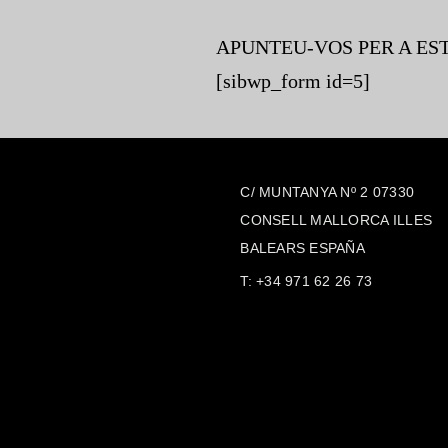
APUNTEU-VOS PER A ES
[sibwp_form id=5]
C/ MUNTANYA Nº 2 07330
CONSELL MALLORCA ILLES
BALEARS ESPAÑA
T:
+34 971 62 26 73