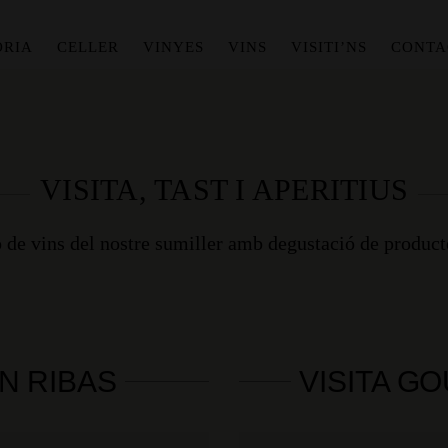
ÒRIA
CELLER
VINYES
VINS
VISITI’NS
CONTA
VISITA, TAST I APERITIUS
 de vins del nostre sumiller amb degustació de product
N RIBAS
VISITA G