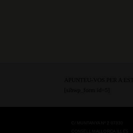
APUNTEU-VOS PER A ES
[sibwp_form id=5]
C/ MUNTANYA Nº 2 07330
CONSELL MALLORCA ILLES