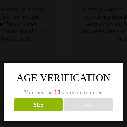
elecció de 4 vins,
Visita guiada al 
bèric de Jabugo,
acompanyada de 
etlles i olives
formatges de l
tradicional i oli
mallorquines, c
flor de sal.
loca
AGE VERIFICATION
You must be
18
years old to enter.
YES
NO