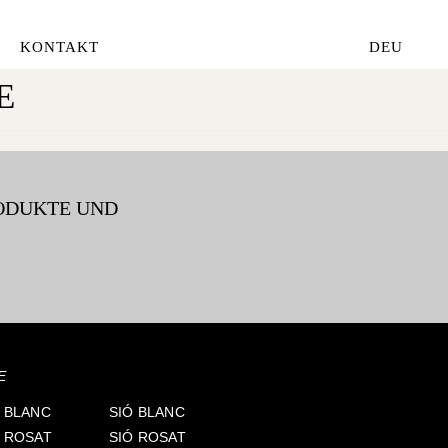
KONTAKT
DEU
E
RODUKTE UND
E
 BLANC
SIÓ BLANC
S ROSAT
SIÓ ROSAT