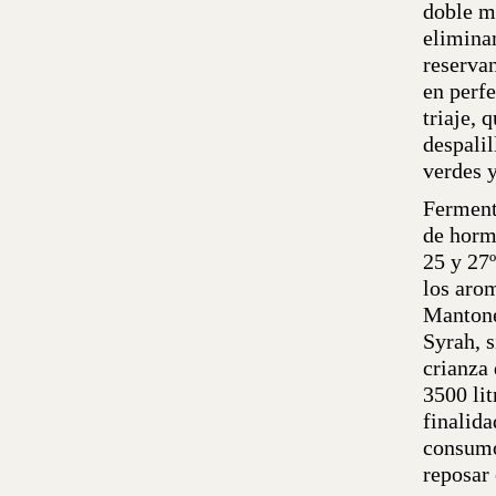
doble me
elimina
reservan
en perfe
triaje, 
despalil
verdes y
Ferment
de horm
25 y 27
los arom
Mantone
Syrah, s
crianza 
3500 lit
finalida
consumo
reposar 