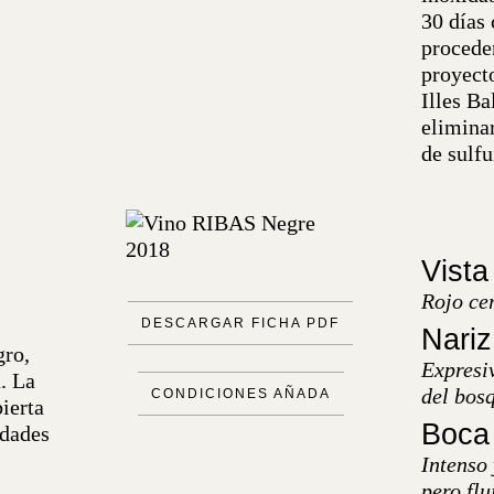
30 días
proceden
proyecto
Illes Ba
elimina
de sulfu
Vista
Rojo cer
DESCARGAR FICHA PDF
Nariz
gro,
Expresiv
. La
del bosq
CONDICIONES AÑADA
ierta
Boca
edades
Intenso
pero fl