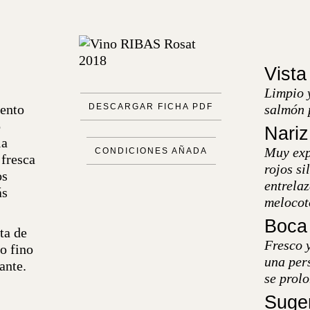
Vista
Limpio y
iento
DESCARGAR FICHA PDF
salmón 
o
Nariz
la
Muy exp
CONDICIONES AÑADA
 fresca
rojos si
os
entrela
ás
melocot
Boca
ta de
Fresco y
o fino
una pers
ante.
se prolo
Suger