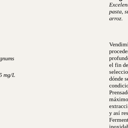
Excelen
pasta, s
arroz.
Vendimi
procede
profund
agnums
el fin d
selecci
85 mg/L
dónde se
condici
Prensad
máximo 
extracci
y así re
Ferment
inoxida