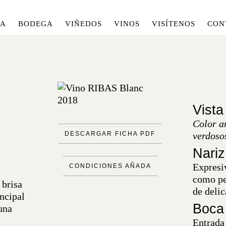
IA
BODEGA
VIÑEDOS
VINOS
VISÍTENOS
CON
Vista
Color am
DESCARGAR FICHA PDF
verdoso
Nariz
Expresiv
CONDICIONES AÑADA
como pe
 brisa
de delic
ncipal
Boca
 una
Entrada 