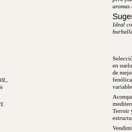
aromas d
Suger
Ideal c
burballe
Selecci
en suelo
de mejo
fenólic
00L,
variabl
0%
Acompañ
mediter
/L
Terroir
estructu
Vendimi