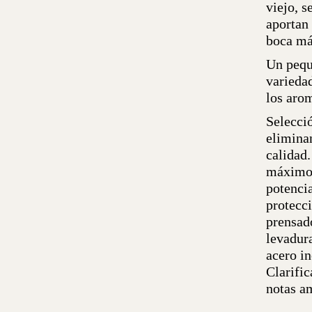
viejo, s
aportan 
boca má
Un pequ
varieda
los aro
Selecci
elimina
calidad
máximo 
potencia
protecci
prensad
levadur
acero i
Clarifi
notas a