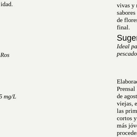
idad.
vivas y
sabores 
de flore
final.
Suger
Ideal pa
pescado
 Ros
Elaborad
Prensal
de agos
75 mg/L
viejas, 
las pri
cortos 
más jóv
procede