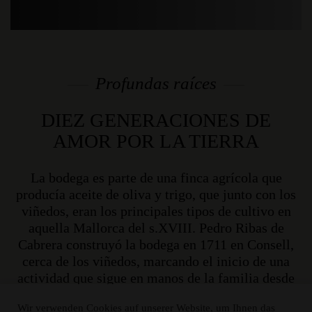
Profundas raíces
DIEZ GENERACIONES DE
AMOR POR LA TIERRA
La bodega es parte de una finca agrícola que
producía aceite de oliva y trigo, que junto con los
viñedos, eran los principales tipos de cultivo en
aquella Mallorca del s.XVIII. Pedro Ribas de
Cabrera construyó la bodega en 1711 en Consell,
cerca de los viñedos, marcando el inicio de una
actividad que sigue en manos de la familia desde
hace diez generaciones. Su padre, Pere Joan Ribas,
Wir verwenden Cookies auf unserer Website, um Ihnen das
se había trasladado por matrimonio a Consell