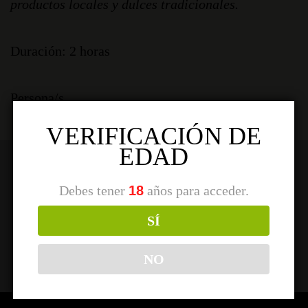
productos locales y dulces tradicionales.
Duración: 2 horas
Persona/s
VERIFICACIÓN DE
EDAD
Debes tener
18
años para acceder.
SUSCRÍBASE PARA ESTAR INFORMADO
DE NUESTROS NUEVOS PRODUCTOS Y
SÍ
EVENTOS
NO
[sibwp_form id=1]