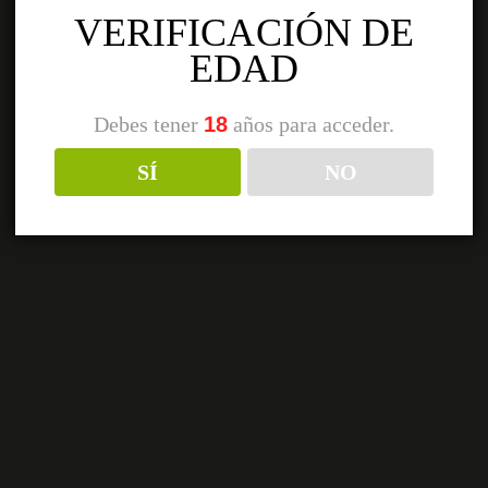
VERIFICACIÓN DE
EDAD
Debes tener
18
años para acceder.
SÍ
NO